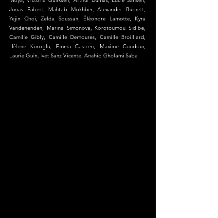
Moya, Victoria Guliksen, Arthur Dumas, Lucie Sansen,
Jonas Fabert, Mahtab Mokhber, Alexander Burnett,
Yejin Choi, Zelda Soussan, Éléonore Lamotte, Kyra
Vandenenden, Marina Simonova, Korotoumou Sidibe,
Camille Gibly, Camille Demoures, Camille Broilliard,
Hèlene Koroglu, Emma Castren, Maxime Coudour,
Laurie Guin, Ivet Sanz Vicente, Anahid Gholami Saba