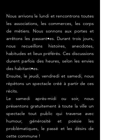
Nous arrivons le lundi et rencontrons toutes
les associations, les commerces, les corps
de métiers. Nous sonnons aux portes et
arrêtons les passant•es. Durant trois jours,
nous recueillons histoires, anecdotes,
habitudes et lieux préférés. Ces discussions
durent parfois des heures, selon les envies
des habitant•es.
Ensuite, le jeudi, vendredi et samedi, nous
répétons un spectacle créé à partir de ces
récits.
Le samedi après-midi ou soir, nous
présentons gratuitement à toute la ville un
spectacle tout public qui traverse avec
humour, générosité et poésie les
problématiques, le passé et les désirs de
cette commune !