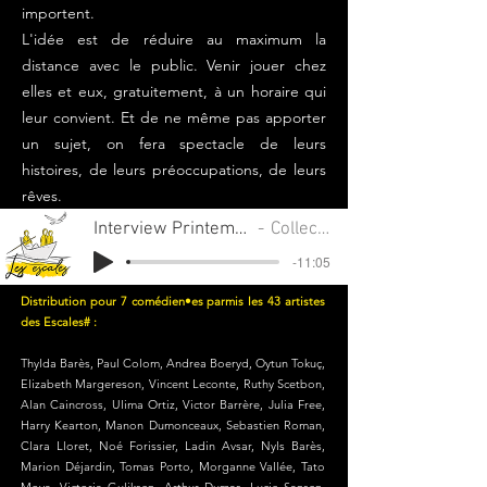
importent.
L'idée est de réduire au maximum la
distance avec le public. Venir jouer chez
elles et eux, gratuitement, à un horaire qui
leur convient. Et de ne même pas apporter
un sujet, on fera spectacle de leurs
histoires, de leurs préoccupations, de leurs
rêves.​​​
Interview Printemps de la Ruralité - DRAC
Collectif IN ITINERE
-11:05
Distribution pour 7 comédien•es parmis les 43 artistes
des Escales# :
Thylda Barès, Paul Colom, Andrea Boeryd, Oytun Tokuç,
Elizabeth Margereson, Vincent Leconte, Ruthy Scetbon,
Alan Caincross, Ulima Ortiz, Victor Barrère, Julia Free,
Harry Kearton, Manon Dumonceaux, Sebastien Roman,
Clara Lloret, Noé Forissier, Ladin Avsar, Nyls Barès,
Marion Déjardin, Tomas Porto, Morganne Vallée, Tato