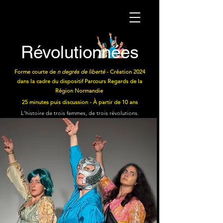
Révolutionnées
Forme courte de
n degrés de liberté
- Création 2024
dans la cadre du dispositif Parcours Regards de la
Région Normandie
25 minutes puis
discussion
- À partir de 10 ans
L'histoire de trois femmes, de trois révolutions.